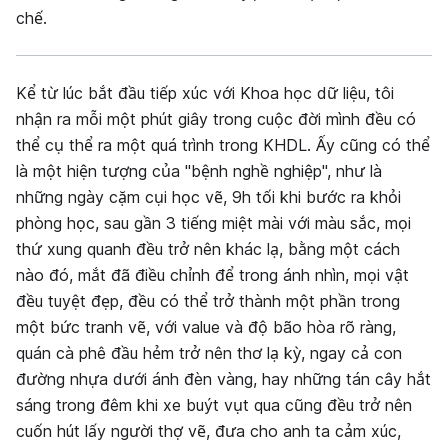
chế.
Kể từ lúc bắt đầu tiếp xúc với Khoa học dữ liệu, tôi
nhận ra mỗi một phút giây trong cuộc đời mình đều có
thể cụ thể ra một quá trình trong KHDL. Ấy cũng có thể
là một hiện tượng của "bệnh nghề nghiệp", như là
những ngày cặm cụi học vẽ, 9h tối khi bước ra khỏi
phòng học, sau gần 3 tiếng miệt mài với màu sắc, mọi
thứ xung quanh đều trở nên khác lạ, bằng một cách
nào đó, mắt đã điều chỉnh để trong ánh nhìn, mọi vật
đều tuyệt đẹp, đều có thể trở thành một phần trong
một bức tranh vẽ, với value và độ bão hòa rõ ràng,
quán cà phê đầu hẻm trở nên thơ lạ kỳ, ngay cả con
đường nhựa dưới ánh đèn vàng, hay những tán cây hắt
sáng trong đêm khi xe buýt vụt qua cũng đều trở nên
cuốn hút lấy người thợ vẽ, đưa cho anh ta cảm xúc,