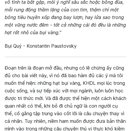
vô tình ta bắt gặp, mỗi ý nghĩ sâu sắc hoặc bông đùa,
mỗi rung động thầm lặng của con tim, thậm chí một
bông tiêu huyền xốp đang bay lượn, hay lửa sao trong
một vũng nước đêm - tất cả những cái đó đều là những
hạt rất nhỏ của bụi vàng."
Bụi Quý - Konstantin Paustovsky
Đoạn trên là đoạn mở đầu, nhưng có lẽ chừng ấy cũng
đủ cho bài viết này, vì nó đã bao hàm đủ các ý mà tôi
muốn thể hiện: những hạt bụi vàng, KHDL mọi lúc trong
cuộc sống, và sự tiếp xúc với mọi ngành, luôn luôn học
được tri thức mới. Và đã được thể hiện một cách khách
quan nhất có thể, khi bỏ đi chủ ngữ là con người cụ
thể, cố gắng tập trung vào cốt lõi là câu chuyện thay vì
cá nhân. Tuy nhiên, niềm ham muốn được đưa bản thân
mình vào trong những câu chuyện thú vị thực khó kiềm