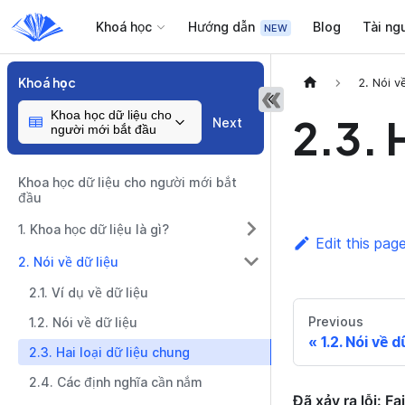
Khoá học
Hướng dẫn
Blog
Tài ng
Khoá học
2. Nói v
Khoa học dữ liệu cho
2.3. 
Next
người mới bắt đầu
Khoa học dữ liệu cho người mới bắt
đầu
1. Khoa học dữ liệu là gì?
Edit this pag
2. Nói về dữ liệu
2.1. Ví dụ về dữ liệu
Previous
1.2. Nói về dữ liệu
1.2. Nói về d
2.3. Hai loại dữ liệu chung
2.4. Các định nghĩa cần nắm