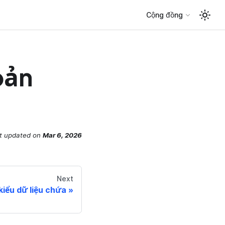
Cộng đồng
bản
t updated
on
Mar 6, 2026
Next
kiểu dữ liệu chứa